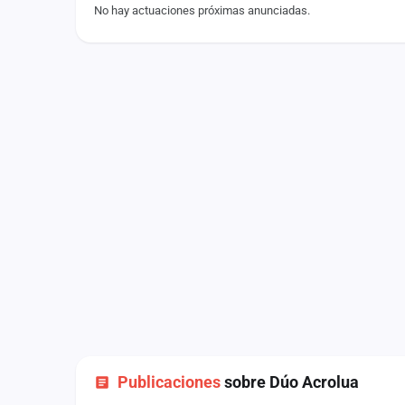
No hay actuaciones próximas anunciadas.
Fichajes
Agencias
Rankings
Vídeos
Anuncios
Iniciar sesión
Crear cuenta
Administración
Contacto
Publicaciones
sobre Dúo Acrolua