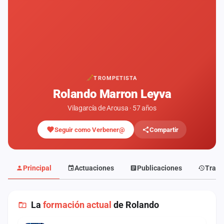
Mapa
de
fiestas
Componentes
Fichajes
TROMPETISTA
Rolando Marron Leyva
Agencias
Vilagarcía de Arousa · 57 años
Rankings
Seguir como Verbener@
Compartir
Vídeos
Anuncios
Principal
Actuaciones
Publicaciones
Traye
Iniciar
sesión
La
formación actual
de Rolando
Crear