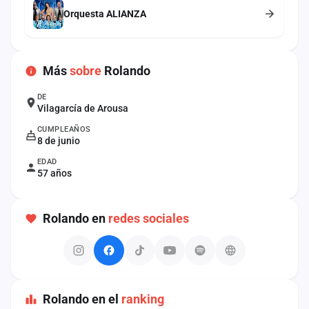
cuenta
Orquesta ALIANZA
Administración
Más
sobre
Rolando
Contacto
DE
Vilagarcía de Arousa
CUMPLEAÑOS
8 de junio
EDAD
57 años
Rolando en
redes sociales
Rolando en el
ranking