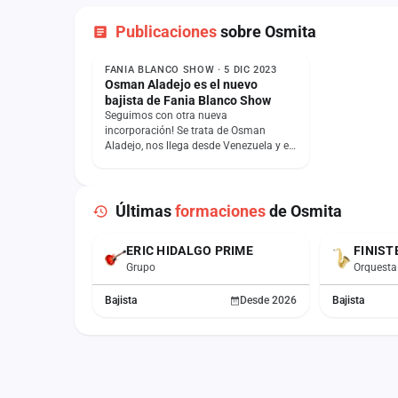
Publicaciones
sobre Osmita
NOTICIA
FANIA BLANCO SHOW · 5 DIC 2023
Osman Aladejo es el nuevo
bajista de Fania Blanco Show
Seguimos con otra nueva
incorporación! Se trata de Osman
Aladejo, nos llega desde Venezuela y es
el nuevo bajista de la Orquesta Fania
Blanco Show, un…
Últimas
formaciones
de Osmita
ERIC HIDALGO PRIME
FINIST
ACTUAL
Grupo
Orquesta
Bajista
Desde 2026
Bajista