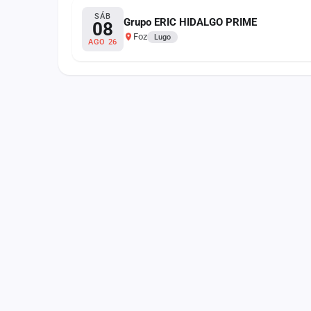
Fichajes
SÁB
Grupo ERIC HIDALGO PRIME
08
Foz
Agencias
Lugo
AGO 26
Rankings
Vídeos
Anuncios
Iniciar sesión
Crear cuenta
Administración
Contacto