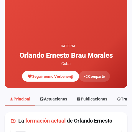
Mapa
de
fiestas
Componentes
Fichajes
BATERIA
Orlando Ernesto Brau Morales
Agencias
Cuba
Rankings
Seguir como Verbener@
Compartir
Vídeos
Anuncios
Principal
Actuaciones
Publicaciones
Traye
Iniciar
sesión
La
formación actual
de Orlando Ernesto
Crear