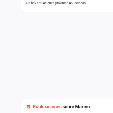
No hay actuaciones próximas anunciadas.
Fichajes
Agencias
Rankings
Vídeos
Anuncios
Iniciar sesión
Crear cuenta
Administración
Contacto
Publicaciones
sobre Marino