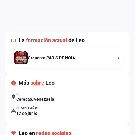
cuenta
Administración
Contacto
La
formación actual
de Leo
Orquesta PARIS DE NOIA
Más
sobre
Leo
DE
Caracas, Venezuela
CUMPLEAÑOS
12 de junio
Leo en
redes sociales