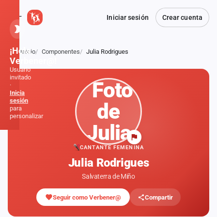
Iniciar sesión
Crear cuenta
¡Hola,
Inicio
Componentes
Julia Rodrigues
Atrás
Verbener@!
Usuario
invitado
·
Inicia
sesión
para
personalizar
Inicio
CANTANTE FEMENINA
Julia Rodrigues
Noticias
Salvaterra de Miño
Formaciones
Seguir como Verbener@
Compartir
Fiestas