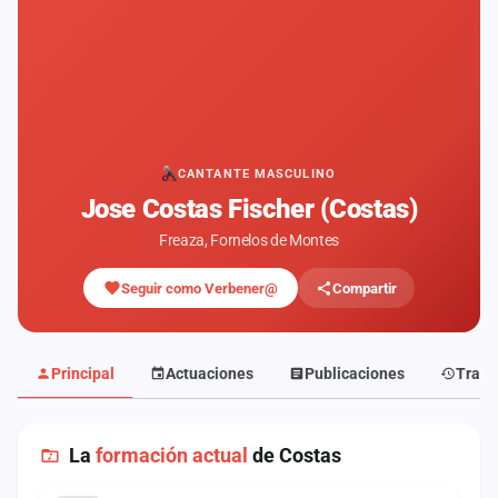
Mapa
de
fiestas
Componentes
Fichajes
CANTANTE MASCULINO
Jose Costas Fischer (Costas)
Agencias
Freaza, Fornelos de Montes
Rankings
Seguir como Verbener@
Compartir
Vídeos
Anuncios
Principal
Actuaciones
Publicaciones
Traye
Iniciar
sesión
La
formación actual
de Costas
Crear