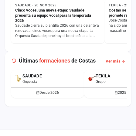
SAUDADE · 20 NOV 2025
TEKILA · 25 EN
Cinco voces, una nueva etapa: Saudade
Costas se une a
presenta su equipo vocal para la temporada
promete revolu
2026
Jose Costas, co
Saudade cierra su plantilla 2026 con una delantera
ha sido anuncia
renovada: cinco voces para una nueva etapa La
masculino del Gr
Orquesta Saudade pone hoy el broche final a la
generado gran…
presentación de…
Últimas
formaciones
de Costas
Ver más →
SAUDADE
TEKILA
ACTUAL
Orquesta
Grupo
Desde 2026
2025