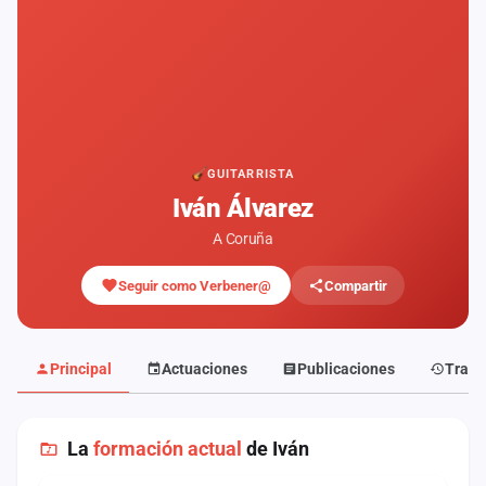
Mapa
de
fiestas
Componentes
Fichajes
GUITARRISTA
Iván Álvarez
Agencias
A Coruña
Rankings
Seguir como Verbener@
Compartir
Vídeos
Anuncios
Principal
Actuaciones
Publicaciones
Traye
Iniciar
sesión
La
formación actual
de Iván
Crear