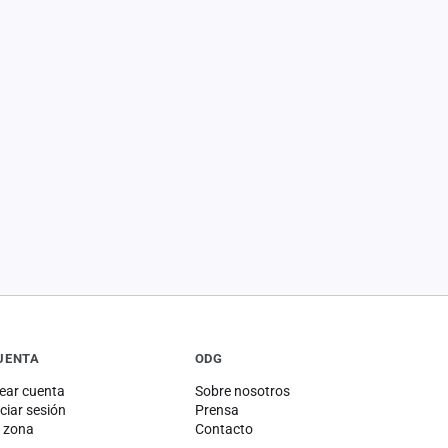
UENTA
ODG
ear cuenta
Sobre nosotros
iciar sesión
Prensa
 zona
Contacto