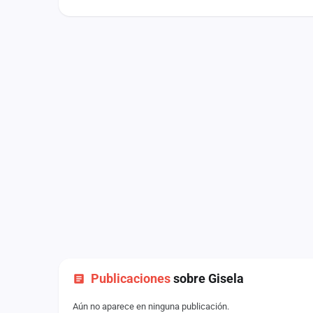
Fichajes
Agencias
Rankings
Vídeos
Anuncios
Iniciar sesión
Crear cuenta
Administración
Contacto
Publicaciones
sobre Gisela
Aún no aparece en ninguna publicación.