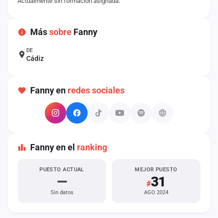
Actualmente sin formación asignada.
cuenta
Administración
Más
sobre
Fanny
Contacto
DE
Cádiz
Fanny en
redes sociales
Fanny en el
ranking
PUESTO ACTUAL
MEJOR PUESTO
—
31
#
Sin datos
AGO 2024