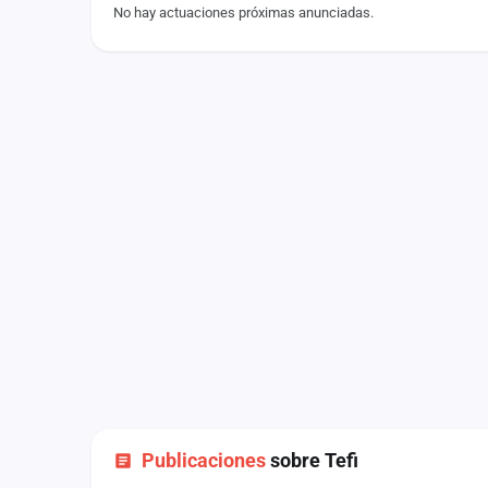
No hay actuaciones próximas anunciadas.
Fichajes
Agencias
Rankings
Vídeos
Anuncios
Iniciar sesión
Crear cuenta
Administración
Contacto
Publicaciones
sobre Tefi