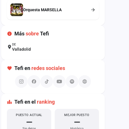
Orquesta MARSELLA
Más
sobre
Tefi
DE
Valladolid
Tefi en
redes sociales
Tefi en el
ranking
PUESTO ACTUAL
MEJOR PUESTO
—
—
Sin datos
Histórico