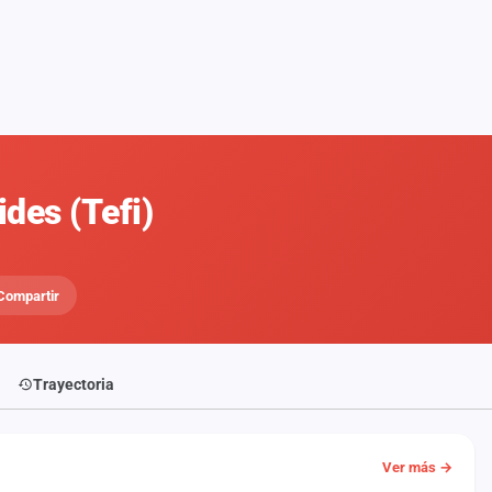
des (Tefi)
Compartir
Trayectoria
Ver más →