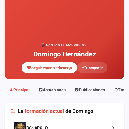
Mapa
de
fiestas
Componentes
Fichajes
CANTANTE MASCULINO
Domingo Hernández
Agencias
Seguir como Verbener@
Compartir
Rankings
Vídeos
Principal
Actuaciones
Publicaciones
Traye
Anuncios
La
formación actual
de Domingo
Iniciar
sesión
Dúo APOLO
Crear