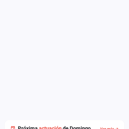
Próxima
actuación
de Domingo
Ver más →