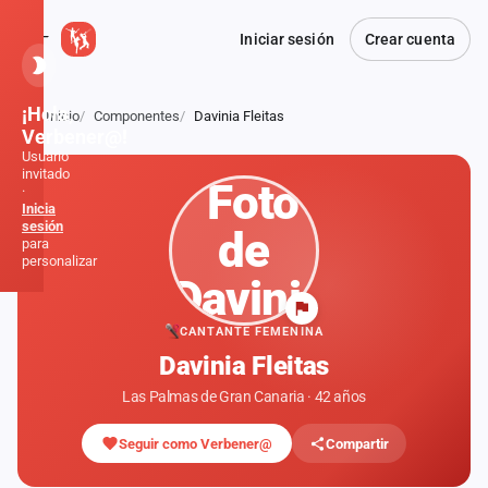
Iniciar sesión
Crear cuenta
¡Hola,
Inicio
Componentes
Davinia Fleitas
Atrás
Verbener@!
Usuario
invitado
·
Inicia
sesión
para
personalizar
Inicio
CANTANTE FEMENINA
Davinia Fleitas
Noticias
Las Palmas de Gran Canaria · 42 años
Formaciones
Seguir como Verbener@
Compartir
Fiestas