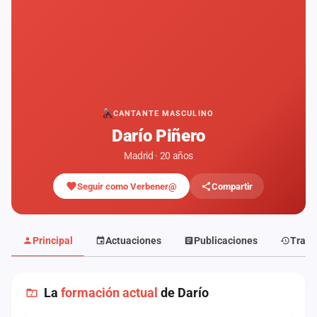
Mapa
de
fiestas
Componentes
Fichajes
CANTANTE MASCULINO
Darío Piñero
Agencias
Madrid · 20 años
Rankings
Seguir como Verbener@
Compartir
Vídeos
Anuncios
Principal
Actuaciones
Publicaciones
Traye
Iniciar
sesión
La
formación actual
de Darío
Crear