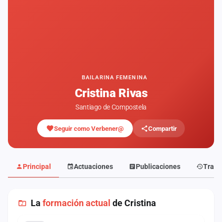
Mapa
de
fiestas
Componentes
Fichajes
BAILARINA FEMENINA
Cristina Rivas
Agencias
Santiago de Compostela
Rankings
Seguir como Verbener@
Compartir
Vídeos
Anuncios
Principal
Actuaciones
Publicaciones
Traye
Iniciar
sesión
La
formación actual
de Cristina
Crear