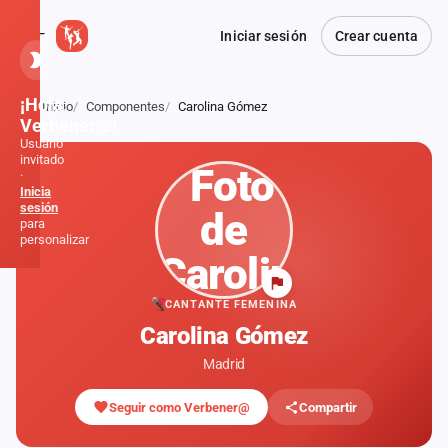
Iniciar sesión
Crear cuenta
¡Hola,
Inicio
Componentes
Carolina Gómez
Atrás
Verbener@!
Usuario
invitado
·
Inicia
sesión
para
personalizar
Inicio
CANTANTE FEMENINA
Carolina Gómez
Noticias
Madrid
Formaciones
Seguir como Verbener@
Compartir
Fiestas