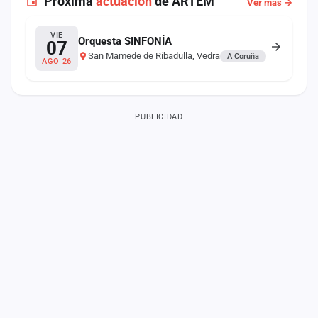
Próxima
actuación
de ARTEM
Ver más →
VIE
Orquesta SINFONÍA
07
San Mamede de Ribadulla, Vedra
A Coruña
AGO 26
PUBLICIDAD