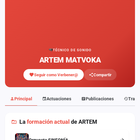
Mapa
de
fiestas
Componentes
Fichajes
TÉCNICO DE SONIDO
ARTEM MATVOKA
Agencias
Seguir como Verbener@
Compartir
Rankings
Vídeos
Principal
Actuaciones
Publicaciones
Traye
Anuncios
La
formación actual
de ARTEM
Iniciar
sesión
Crear
Orquesta SINFONÍA