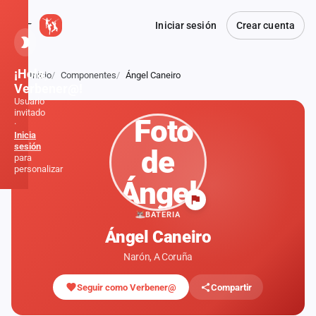
Iniciar sesión
Crear cuenta
¡Hola,
Inicio
Componentes
Ángel Caneiro
Atrás
Verbener@!
Usuario
invitado
·
Inicia
sesión
para
personalizar
Inicio
BATERIA
Ángel Caneiro
Noticias
Narón, A Coruña
Formaciones
Seguir como Verbener@
Compartir
Fiestas