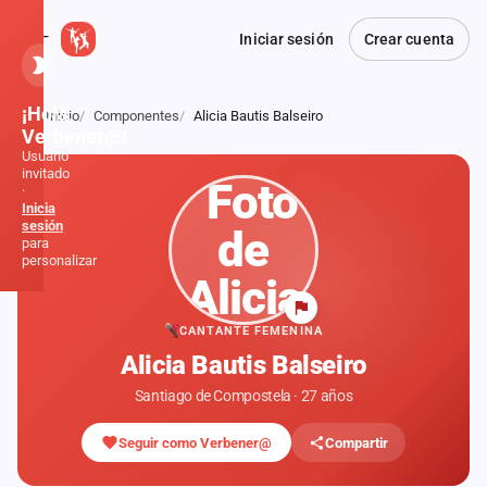
Iniciar sesión
Crear cuenta
¡Hola,
Inicio
Componentes
Alicia Bautis Balseiro
Atrás
Verbener@!
Usuario
invitado
·
Inicia
sesión
para
personalizar
Inicio
CANTANTE FEMENINA
Alicia Bautis Balseiro
Noticias
Santiago de Compostela · 27 años
Formaciones
Seguir como Verbener@
Compartir
Fiestas