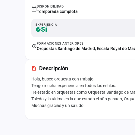
Fichajes
DISPONIBILIDAD
Temporada completa
Agencias
EXPERIENCIA
Sí
Rankings
Vídeos
FORMACIONES ANTERIORES
Orquestas Santiago de Madrid, Escala Royal de Ma
Anuncios
Descripción
Iniciar sesión
Hola, busco orquesta con trabajo.
Crear cuenta
Tengo mucha experiencia en todos los estilos.
He estado en orquestas como Orquesta Santiago de Mad
Administración
Toledo y la última en la que estado el año pasado, Orq
Muchas gracias y un saludo.
Contacto