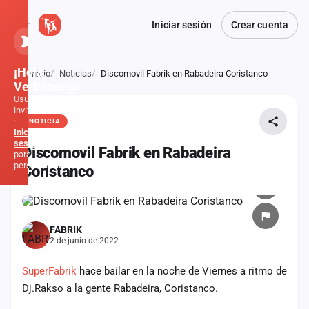
Iniciar sesión
Crear cuenta
¡Hola,
Inicio
Noticias
Discomovil Fabrik en Rabadeira Coristanco
Atrás
Verbener@!
Usuario
invitado
·
NOTICIA
Inicia
sesión
Discomovil Fabrik en Rabadeira
para
personalizar
Coristanco
Inicio
FABRIK
Noticias
2 de junio de 2022
Formaciones
SuperFabrik
hace bailar en la noche de Viernes a ritmo de
Dj.Rakso a la gente Rabadeira, Coristanco.
Fiestas