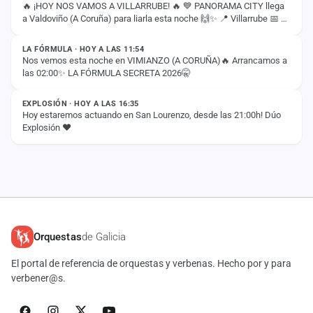
🔥 ¡HOY NOS VAMOS A VILLARRUBE! 🔥 💙 PANORAMA CITY llega
a Valdoviño (A Coruña) para liarla esta noche 🙌✨ 📍 Villarrube 📅 8
ESTADO
de agosto ⏰ 00:30H ¡Nos vemos esta…
LA FÓRMULA · HOY A LAS 11:54
Nos vemos esta noche en VIMIANZO (A CORUÑA)🔥 Arrancamos a
las 02:00✨ LA FÓRMULA SECRETA 2026🤫
ESTADO
EXPLOSIÓN · HOY A LAS 16:35
Hoy estaremos actuando en San Lourenzo, desde las 21:00h! Dúo
Explosión ❤️
Orquestas
de Galicia
El portal de referencia de orquestas y verbenas. Hecho por y para
verbener@s.