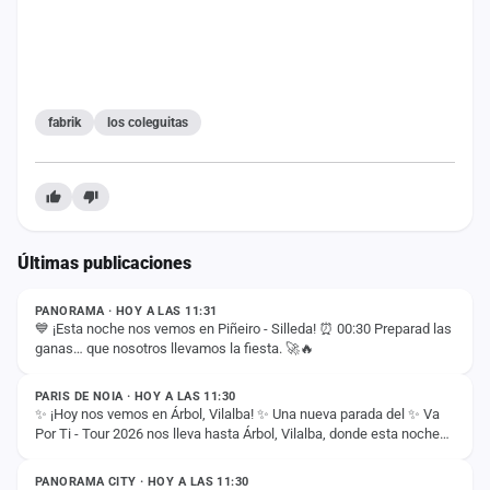
cuenta
Administración
Contacto
fabrik
los coleguitas
Últimas publicaciones
ESTADO
PANORAMA · HOY A LAS 11:31
💙 ¡Esta noche nos vemos en Piñeiro - Silleda! ⏰ 00:30 Preparad las
ganas… que nosotros llevamos la fiesta. 🚀🔥
ESTADO
PARIS DE NOIA · HOY A LAS 11:30
✨ ¡Hoy nos vemos en Árbol, Vilalba! ✨ Una nueva parada del ✨ Va
Por Ti - Tour 2026 nos lleva hasta Árbol, Vilalba, donde esta noche
ESTADO
compartiremos con vosotros…
PANORAMA CITY · HOY A LAS 11:30