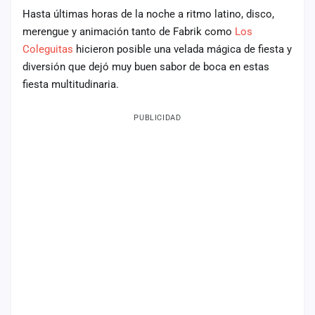
Hasta últimas horas de la noche a ritmo latino, disco,
Mapa
merengue y animación tanto de Fabrik como
Los
de
fiestas
Coleguitas
hicieron posible una velada mágica de fiesta y
diversión que dejó muy buen sabor de boca en estas
Componentes
fiesta multitudinaria.
Fichajes
PUBLICIDAD
Agencias
Rankings
Vídeos
Anuncios
Iniciar
sesión
Crear