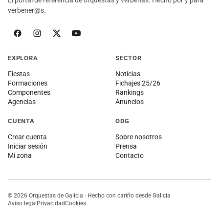
El portal de referencia de orquestas y verbenas. Hecho por y para
verbener@s.
EXPLORA
SECTOR
Fiestas
Noticias
Formaciones
Fichajes 25/26
Componentes
Rankings
Agencias
Anuncios
CUENTA
ODG
Crear cuenta
Sobre nosotros
Iniciar sesión
Prensa
Mi zona
Contacto
© 2026 Orquestas de Galicia · Hecho con cariño desde Galicia
Aviso legal
Privacidad
Cookies