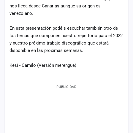
nos llega desde Canarias aunque su origen es
Mapa
venezolano.
de
fiestas
En esta presentación podéis escuchar también otro de
Componentes
los temas que componen nuestro repertorio para el 2022
y nuestro próximo trabajo discográfico que estará
Fichajes
disponible en las próximas semanas.
Agencias
Kesi - Camilo (Versión merengue)
Rankings
Vídeos
PUBLICIDAD
Anuncios
Iniciar
sesión
Crear