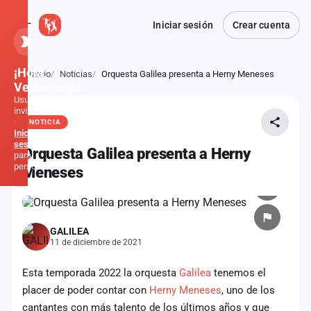
Iniciar sesión
Crear cuenta
¡Hola,
Inicio
Noticias
Orquesta Galilea presenta a Herny Meneses
Atrás
Verbener@!
Usuario
invitado
·
NOTICIA
Inicia
sesión
Orquesta Galilea presenta a Herny
para
personalizar
Meneses
Inicio
GALILEA
Noticias
11 de diciembre de 2021
Formaciones
Esta temporada 2022 la orquesta
Galilea
tenemos el
placer de poder contar con
Herny Meneses
, uno de los
Fiestas
cantantes con más talento de los últimos años y que