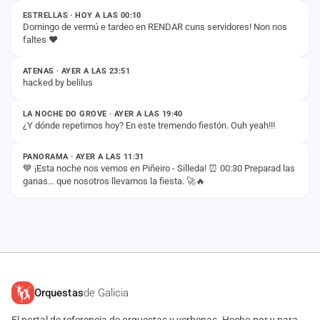
ESTRELLAS · HOY A LAS 00:10
Domingo de vermú e tardeo en RENDAR cuns servidores! Non nos
faltes ❤️
ESTADO
ATENAS · AYER A LAS 23:51
hacked by belilus
ESTADO
LA NOCHE DO GROVE · AYER A LAS 19:40
¿Y dónde repetimos hoy? En este tremendo fiestón. Ouh yeah!!!
ESTADO
PANORAMA · AYER A LAS 11:31
💙 ¡Esta noche nos vemos en Piñeiro - Silleda! ⏰ 00:30 Preparad las
ganas… que nosotros llevamos la fiesta. 🚀🔥
Orquestas
de Galicia