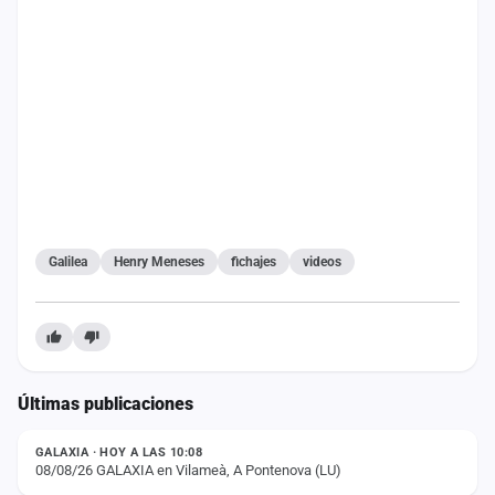
cuenta
Administración
Contacto
Galilea
Henry Meneses
fichajes
videos
Últimas publicaciones
ESTADO
GALAXIA · HOY A LAS 10:08
08/08/26 GALAXIA en Vilameà, A Pontenova (LU)
ESTADO