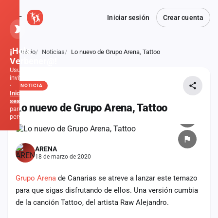
Iniciar sesión
Crear cuenta
¡Hola,
Inicio
Noticias
Lo nuevo de Grupo Arena, Tattoo
Atrás
Verbener@!
Usuario
invitado
·
NOTICIA
Inicia
sesión
Lo nuevo de Grupo Arena, Tattoo
para
personalizar
Inicio
ARENA
18 de marzo de 2020
Noticias
Grupo Arena
de Canarias se atreve a lanzar este temazo
Formaciones
para que sigas disfrutando de ellos.
Una versión cumbia
de la canción Tattoo, del artista Raw Alejandro.
Fiestas