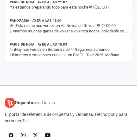
PARIS DE NOIA · AYER A LAS 21:07
Ya estamos preparando todo para esta noche💖 🕢23:00 H
ESTADO
PANORAMA · AYER A LAS 18:04
🚨 ¡Esta noche nos vemos en As Neves de Grixoa! 💙 ⏰ 00:00
¡Tenemos muchas ganas de volver a vivir otra noche inolvidable con
ESTADO
vosotros! 🚀✨
PARIS DE NOIA · AYER A LAS 18:03
✨ ¡Hoy nos vemos en Bertamiráns! ✨ Seguimos sumando
kilómetros y emociones con el ✨ Va Por Ti - Tour 2026. Mañana
llega el momento de disfrutar juntos de un…
Orquestas
de Galicia
El portal de referencia de orquestas y verbenas. Hecho por y para
verbener@s.