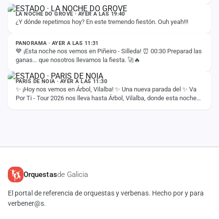
LA NOCHE DO GROVE · AYER A LAS 19:40
¿Y dónde repetimos hoy? En este tremendo fiestón. Ouh yeah!!!
ESTADO
PANORAMA · AYER A LAS 11:31
💙 ¡Esta noche nos vemos en Piñeiro - Silleda! ⏰ 00:30 Preparad las
ganas… que nosotros llevamos la fiesta. 🚀🔥
ESTADO
PARIS DE NOIA · AYER A LAS 11:30
✨ ¡Hoy nos vemos en Árbol, Vilalba! ✨ Una nueva parada del ✨ Va
Por Ti - Tour 2026 nos lleva hasta Árbol, Vilalba, donde esta noche
compartiremos con vosotros…
Orquestas
de Galicia
El portal de referencia de orquestas y verbenas. Hecho por y para
verbener@s.