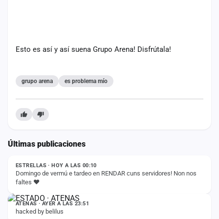
cuenta
Administración
Esto es así y así suena Grupo Arena!
Disfrútala!
Contacto
grupo arena
es problema mío
Últimas publicaciones
ESTADO
ESTRELLAS · HOY A LAS 00:10
Domingo de vermú e tardeo en RENDAR cuns servidores! Non nos
faltes ❤️
ESTADO
ATENAS · AYER A LAS 23:51
hacked by belilus
ESTADO