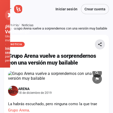
Iniciar sesión
Crear cuenta
Inicio
Noticias
¡Hola,
Atrás
Grupo Arena vuelve a sorprendernos con una versión muy bailable
Verbener@!
Usuario
invitado
·
NOTICIA
Inicia
sesión
Grupo Arena vuelve a sorprendernos
para
personalizar
con una versión muy bailable
Inicio
Noticias
ARENA
18 de diciembre de 2019
Formaciones
La habrás escuchado, pero ninguna como la que trae
Fiestas
Grupo Arena
.