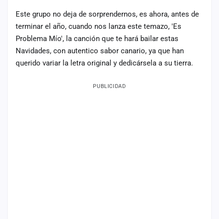
Este grupo no deja de sorprendernos, es ahora, antes de
Mapa
de
terminar el año, cuando nos lanza este temazo, 'Es
fiestas
Problema Mío', la canción que te hará bailar estas
Componentes
Navidades, con autentico sabor canario, ya que han
querido variar la letra original y dedicársela a su tierra.
Fichajes
PUBLICIDAD
Agencias
Rankings
Vídeos
Anuncios
Iniciar
sesión
Crear