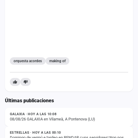
cuenta
Administración
Contacto
orquesta acordes
making of
Últimas publicaciones
ESTADO
GALAXIA · HOY A LAS 10:08
08/08/26 GALAXIA en Vilameà, A Pontenova (LU)
ESTADO
ESTRELLAS · HOY A LAS 00:10
Domingo de vermú e tardeo en RENDAR cuns servidores! Non nos