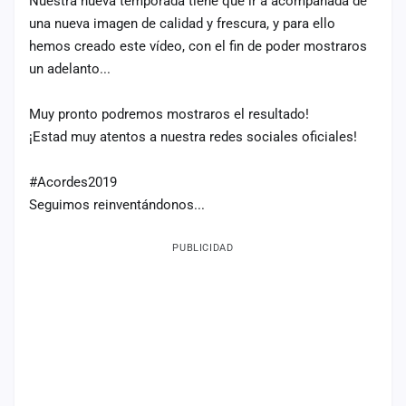
Nuestra nueva temporada tiene que ir a acompañada de
una nueva imagen de calidad y frescura, y para ello
Mapa
de
hemos creado este vídeo, con el fin de poder mostraros
fiestas
un adelanto...
Componentes
Muy pronto podremos mostraros el resultado!
Fichajes
¡Estad muy atentos a nuestra redes sociales oficiales!
Agencias
#Acordes2019
Seguimos reinventándonos...
Rankings
PUBLICIDAD
Vídeos
Anuncios
Iniciar
sesión
Crear