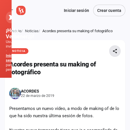
Iniciar sesión
Crear cuenta
¡Hola,
Inicio
Noticias
Acordes presenta su making of fotográfico
Atrás
Verbener@!
Usuario
invitado
·
NOTICIA
Inicia
sesión
Acordes presenta su making of
para
personalizar
fotográfico
Inicio
ACORDES
22 de marzo de 2019
Noticias
Presentamos un nuevo vídeo, a modo de making of de lo
Formaciones
que ha sido nuestra última sesión de fotos.
Fiestas