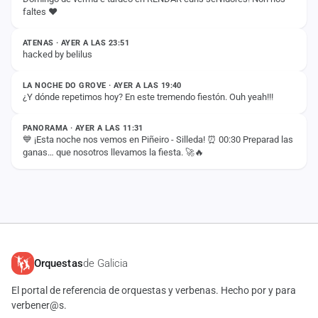
faltes ❤️
ESTADO
ATENAS · AYER A LAS 23:51
hacked by belilus
ESTADO
LA NOCHE DO GROVE · AYER A LAS 19:40
¿Y dónde repetimos hoy? En este tremendo fiestón. Ouh yeah!!!
ESTADO
PANORAMA · AYER A LAS 11:31
💙 ¡Esta noche nos vemos en Piñeiro - Silleda! ⏰ 00:30 Preparad las
ganas… que nosotros llevamos la fiesta. 🚀🔥
Orquestas
de Galicia
El portal de referencia de orquestas y verbenas. Hecho por y para
verbener@s.