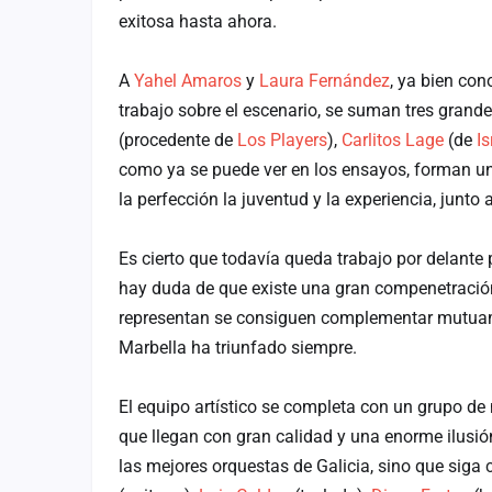
Fichajes
exitosa hasta ahora.
Agencias
A
Yahel Amaros
y
Laura Fernández
, ya bien con
Rankings
trabajo sobre el escenario, se suman tres grand
(procedente de
Los Players
),
Carlitos Lage
(de
Is
Vídeos
como ya se puede ver en los ensayos, forman un
Anuncios
la perfección la juventud y la experiencia, junto 
Iniciar sesión
Es cierto que todavía queda trabajo por delante
hay duda de que existe una gran compenetración 
Crear cuenta
representan se consiguen complementar mutuame
Administración
Marbella ha triunfado siempre.
Contacto
El equipo artístico se completa con un grupo de 
que llegan con gran calidad y una enorme ilusió
las mejores orquestas de Galicia, sino que siga 