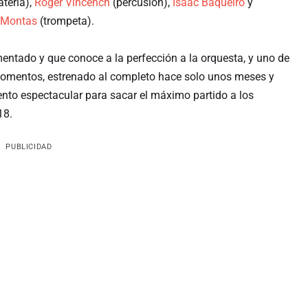
atería),
Roger Vincench
(percusión),
Isaac Baqueiro
y
 Montas
(trompeta).
entado y que conoce a la perfección a la orquesta, y uno de
momentos, estrenado al completo hace solo unos meses y
to espectacular para sacar el máximo partido a los
18.
PUBLICIDAD