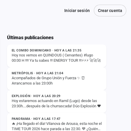
Iniciar sesión
Crear cuenta
Últimas publicaciones
ESTADO
EL COMBO DOMINICANO · HOY A LAS 21:35
Hoy nos vemos en QUINDOUS ( Cervantes) #lugo
00:00 H !!!! Ya tu sabes !!! ENERGY TOUR !!!⚡️⚡️⚡️ 🚀🚀🚀
ESTADO
METRÓPOLIS · HOY A LAS 21:04
Acompañados de Grupo Unión y Fuerza ✨ ⏰
Arrancamos a las 23:00h
ESTADO
EXPLOSIÓN · HOY A LAS 20:29
Hoy estaremos actuando en Ramil (Lugo) desde las
23:30h....después de la churrascada! Dúo Explosión ❤️
ESTADO
PANORAMA · HOY A LAS 17:47
🔥 ¡Ha llegado el día! Vilanova de Arousa, esta noche el
TIME TOUR 2026 hace parada a las 22:30. 💙 ¿Quién
ESTADO