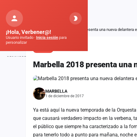
Orquestas
de Galicia
Inicio
Noticias
Marbella 2018 presenta una nueva delantera 
¡Hola, Verbener@!
Usuario invitado ·
Inicia sesión
para
personalizar
NOTICIA
DESCUBRE
Marbella 2018 presenta una 
Inicio
Noticias
MARBELLA
Formaciones
1 de diciembre de 2017
Fiestas
Ya está aquí la nueva temporada de la Orquest
Mapa de fiestas
que causará verdadero impacto en la verbena, ta
el público que siempre ha caracterizado a la f
Componentes
para tenerlo todo a punto para mañana, noche en