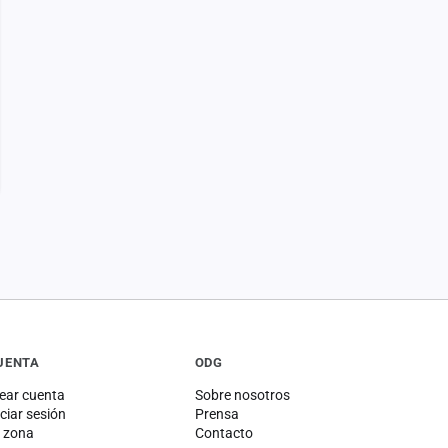
UENTA
ODG
ear cuenta
Sobre nosotros
iciar sesión
Prensa
 zona
Contacto