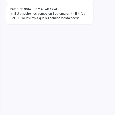
viene a darlo TODO? 😏🙌
PARIS DE NOIA · HOY A LAS 17:44
✨ ¡Esta noche nos vemos en Soutomaior! ✨ El ✨ Va
Por Ti - Tour 2026 sigue su camino y esta noche
hacemos parada en Soutomaior para vivir otra noche…