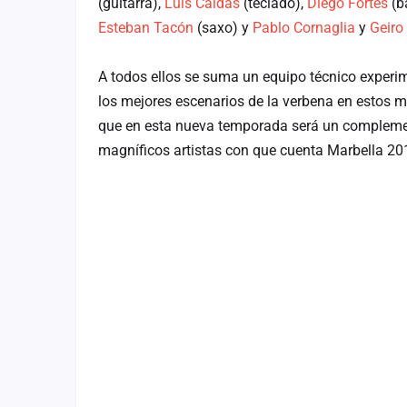
(guitarra),
Luis Caldas
(teclado),
Diego Fortes
(b
Esteban Tacón
(saxo) y
Pablo Cornaglia
y
Geiro
A todos ellos se suma un equipo técnico experim
los mejores escenarios de la verbena en estos 
que en esta nueva temporada será un complemen
magníficos artistas con que cuenta Marbella 20