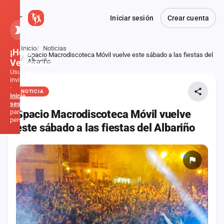
Iniciar sesión
Crear cuenta
Inicio
Noticias
¡Hola,
Spacio Macrodiscoteca Móvil vuelve este sábado a las fiestas del
Atrás
Verbener@!
Albariño
Usuario
invitado
·
NOTICIA
Inicia
sesión
para
Spacio Macrodiscoteca Móvil vuelve
personalizar
este sábado a las fiestas del Albariño
Inicio
Noticias
Formaciones
Fiestas