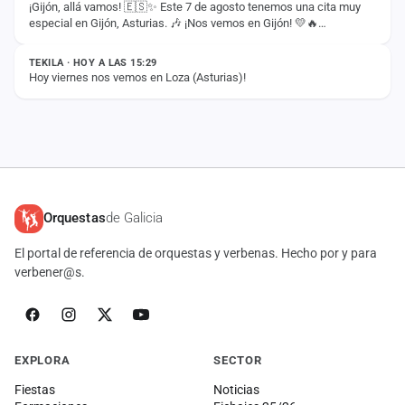
¡Gijón, allá vamos! 🇪🇸✨ Este 7 de agosto tenemos una cita muy
especial en Gijón, Asturias. 🎶 ¡Nos vemos en Gijón! 💛🔥
ESTADO
#DalePlayTour2026
TEKILA · HOY A LAS 15:29
Hoy viernes nos vemos en Loza (Asturias)!
Orquestas
de Galicia
El portal de referencia de orquestas y verbenas. Hecho por y para
verbener@s.
EXPLORA
SECTOR
Fiestas
Noticias