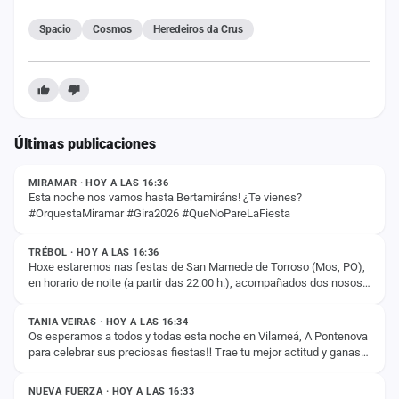
Spacio
Cosmos
Heredeiros da Crus
Últimas publicaciones
ESTADO
MIRAMAR · HOY A LAS 16:36
Esta noche nos vamos hasta Bertamiráns! ¿Te vienes?
#OrquestaMiramar #Gira2026 #QueNoPareLaFiesta
ESTADO
TRÉBOL · HOY A LAS 16:36
Hoxe estaremos nas festas de San Mamede de Torroso (Mos, PO),
en horario de noite (a partir das 22:00 h.), acompañados dos nosos
ESTADO
compañeiros da Orquesta…
TANIA VEIRAS · HOY A LAS 16:34
Os esperamos a todos y todas esta noche en Vilameá, A Pontenova
para celebrar sus preciosas fiestas‼️ Trae tu mejor actitud y ganas
ESTADO
de bailar para compartir…
NUEVA FUERZA · HOY A LAS 16:33