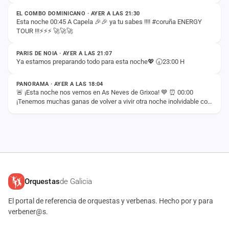
EL COMBO DOMINICANO · AYER A LAS 21:30
Esta noche 00:45 A Capela 🎉🎉 ya tu sabes !!!! #coruña ENERGY
TOUR !!!⚡️⚡️⚡️ 🚀🚀🚀
ESTADO
PARIS DE NOIA · AYER A LAS 21:07
Ya estamos preparando todo para esta noche💖 🕢23:00 H
ESTADO
PANORAMA · AYER A LAS 18:04
🚨 ¡Esta noche nos vemos en As Neves de Grixoa! 💙 ⏰ 00:00
¡Tenemos muchas ganas de volver a vivir otra noche inolvidable con
vosotros! 🚀✨
Orquestas
de Galicia
El portal de referencia de orquestas y verbenas. Hecho por y para
verbener@s.