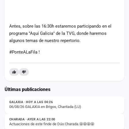
Antes, sobre las 16:30h estaremos participando en el
programa "Aquí Galicia" de la TVG, donde haremos
algunos temas de nuestro repertorio.
#PonteALaFila !
Últimas publicaciones
ESTADO
GALAXIA · HOY A LAS 04:26
06/08/26 GALAXIA en Brigos, Chantada (LU)
ESTADO
CHARADA · AYER A LAS 22:00
Actuaciones de este finde de Dúo Charada.🤩🤩🤩🤩
ESTADO