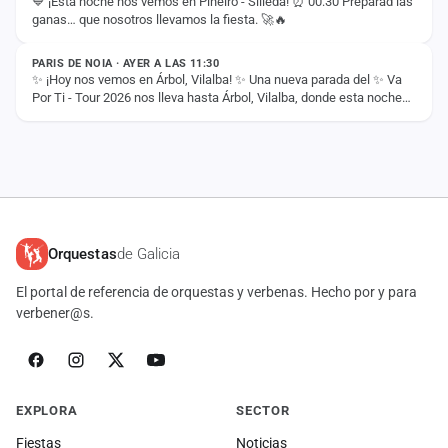
💙 ¡Esta noche nos vemos en Piñeiro - Silleda! ⏰ 00:30 Preparad las
ganas… que nosotros llevamos la fiesta. 🚀🔥
ESTADO
PARIS DE NOIA · AYER A LAS 11:30
✨ ¡Hoy nos vemos en Árbol, Vilalba! ✨ Una nueva parada del ✨ Va
Por Ti - Tour 2026 nos lleva hasta Árbol, Vilalba, donde esta noche
compartiremos con vosotros…
Orquestas
de Galicia
El portal de referencia de orquestas y verbenas. Hecho por y para
verbener@s.
EXPLORA
SECTOR
Fiestas
Noticias