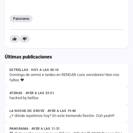
Panorama
Últimas publicaciones
ESTADO
ESTRELLAS · HOY A LAS 00:10
Domingo de vermú e tardeo en RENDAR cuns servidores! Non nos
faltes ❤️
ESTADO
ATENAS · AYER A LAS 23:51
hacked by belilus
ESTADO
LA NOCHE DO GROVE · AYER A LAS 19:40
¿Y dónde repetimos hoy? En este tremendo fiestón. Ouh yeah!!!
ESTADO
PANORAMA · AYER A LAS 11:31