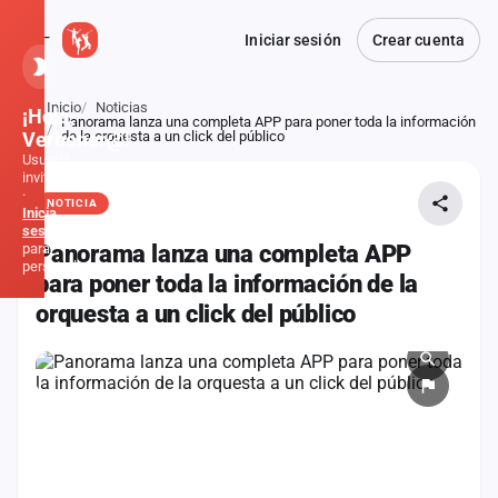
Iniciar sesión
Crear cuenta
Inicio
Noticias
¡Hola,
Panorama lanza una completa APP para poner toda la información
Atrás
Verbener@!
de la orquesta a un click del público
Usuario
invitado
·
NOTICIA
Inicia
sesión
para
Panorama lanza una completa APP
personalizar
para poner toda la información de la
orquesta a un click del público
Inicio
Noticias
Formaciones
Fiestas