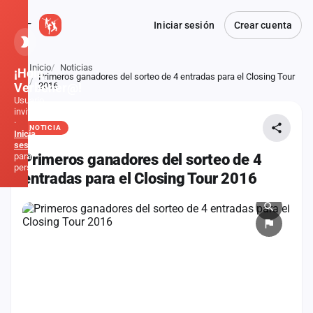
Iniciar sesión
Crear cuenta
Inicio
Noticias
¡Hola,
Primeros ganadores del sorteo de 4 entradas para el Closing Tour
Atrás
Verbener@!
2016
Usuario
invitado
·
NOTICIA
Inicia
sesión
para
Primeros ganadores del sorteo de 4
personalizar
entradas para el Closing Tour 2016
Inicio
Noticias
Formaciones
Fiestas