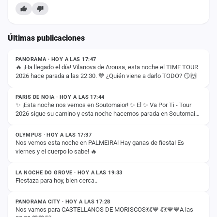
Últimas publicaciones
ESTADO
PANORAMA · HOY A LAS 17:47
🔥 ¡Ha llegado el día! Vilanova de Arousa, esta noche el TIME TOUR
2026 hace parada a las 22:30. 💙 ¿Quién viene a darlo TODO? 😏🙌
ESTADO
PARIS DE NOIA · HOY A LAS 17:44
✨ ¡Esta noche nos vemos en Soutomaior! ✨ El ✨ Va Por Ti - Tour
2026 sigue su camino y esta noche hacemos parada en Soutomaior
ESTADO
para vivir otra noche…
OLYMPUS · HOY A LAS 17:37
Nos vemos esta noche en PALMEIRA! Hay ganas de fiesta! Es
viernes y el cuerpo lo sabe! 🔥
ESTADO
LA NOCHE DO GROVE · HOY A LAS 19:33
Fiestaza para hoy, bien cerca..
ESTADO
PANORAMA CITY · HOY A LAS 17:28
Nos vamos para CASTELLANOS DE MORISCOS💃💃💙 💃💃💙💙A las