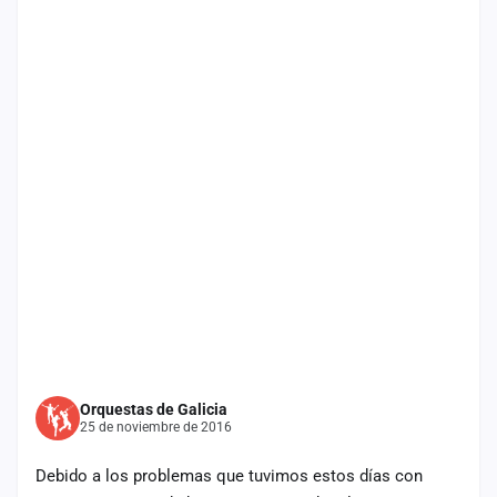
Mapa
de
fiestas
Componentes
Fichajes
Agencias
Rankings
Vídeos
Anuncios
Orquestas de Galicia
25 de noviembre de 2016
Iniciar
sesión
Debido a los problemas que tuvimos estos días con
Crear