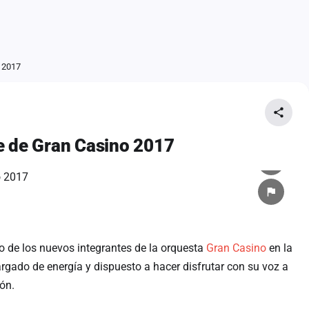
o 2017
e de Gran Casino 2017
o de los nuevos integrantes de la orquesta
Gran Casino
en la
gado de energía y dispuesto a hacer disfrutar con su voz a
ón.