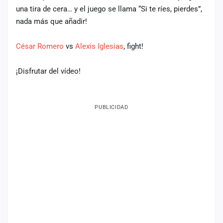
una tira de cera… y el juego se llama “Si te ríes, pierdes”,
Mapa
nada más que añadir!
de
fiestas
César Romero
vs
Alexis Iglesias
, fight!
Componentes
¡Disfrutar del vídeo!
Fichajes
Agencias
PUBLICIDAD
Rankings
Vídeos
Anuncios
Iniciar
sesión
Crear