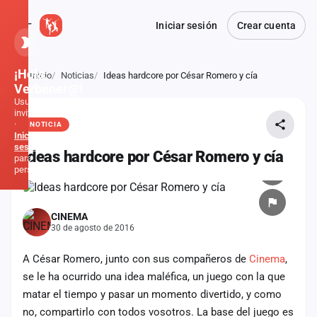
Iniciar sesión
Crear cuenta
¡Hola,
Inicio
Noticias
Ideas hardcore por César Romero y cía
Atrás
Verbener@!
Usuario
invitado
·
NOTICIA
Inicia
sesión
Ideas hardcore por César Romero y cía
para
personalizar
Inicio
CINEMA
30 de agosto de 2016
Noticias
A César Romero, junto con sus compañeros de
Cinema
,
Formaciones
se le ha ocurrido una idea maléfica, un juego con la que
matar el tiempo y pasar un momento divertido, y como
Fiestas
no, compartirlo con todos vosotros. La base del juego es