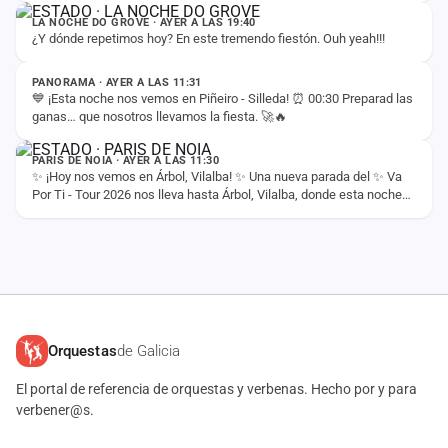
LA NOCHE DO GROVE · AYER A LAS 19:40
¿Y dónde repetimos hoy? En este tremendo fiestón. Ouh yeah!!!
ESTADO
PANORAMA · AYER A LAS 11:31
💙 ¡Esta noche nos vemos en Piñeiro - Silleda! ⏰ 00:30 Preparad las
ganas… que nosotros llevamos la fiesta. 🚀🔥
ESTADO
PARIS DE NOIA · AYER A LAS 11:30
✨ ¡Hoy nos vemos en Árbol, Vilalba! ✨ Una nueva parada del ✨ Va
Por Ti - Tour 2026 nos lleva hasta Árbol, Vilalba, donde esta noche
compartiremos con vosotros…
Orquestas
de Galicia
El portal de referencia de orquestas y verbenas. Hecho por y para
verbener@s.