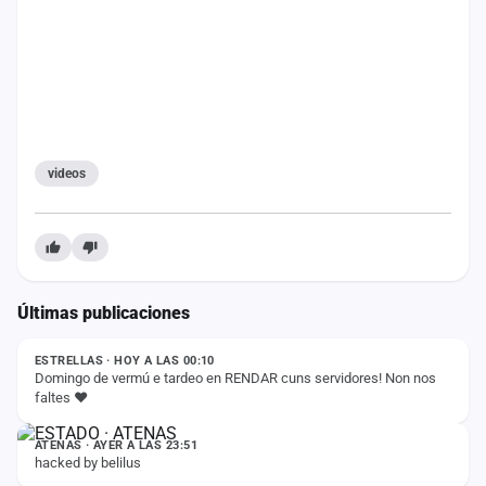
cuenta
Administración
Contacto
videos
Últimas publicaciones
ESTADO
ESTRELLAS · HOY A LAS 00:10
Domingo de vermú e tardeo en RENDAR cuns servidores! Non nos
faltes ❤️
ESTADO
ATENAS · AYER A LAS 23:51
hacked by belilus
ESTADO