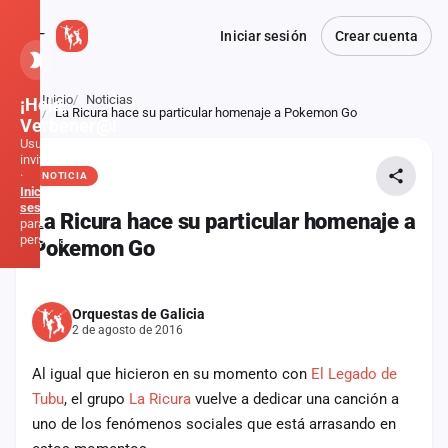
Iniciar sesión
Crear cuenta
Inicio
Noticias
¡Hola,
Atrás
La Ricura hace su particular homenaje a Pokemon Go
Verbener@!
Usuario
invitado
·
NOTICIA
Inicia
sesión
La Ricura hace su particular homenaje a
para
personalizar
Pokemon Go
Inicio
Orquestas de Galicia
2 de agosto de 2016
Noticias
Al igual que hicieron en su momento con
El Legado de
Formaciones
Tubu
, el grupo
La Ricura
vuelve a dedicar una canción a
uno de los fenómenos sociales que está arrasando en
Fiestas