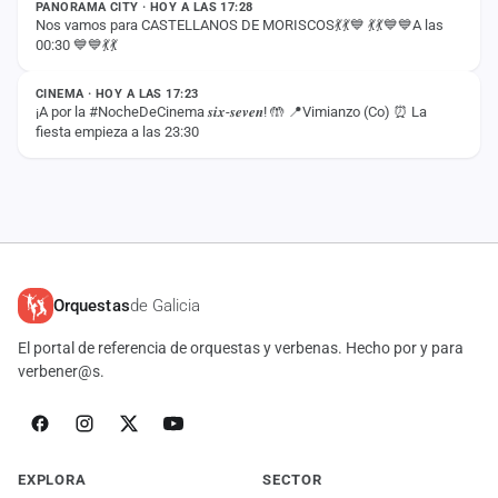
PANORAMA CITY · HOY A LAS 17:28
Nos vamos para CASTELLANOS DE MORISCOS💃💃💙 💃💃💙💙A las
00:30 💙💙💃💃
ESTADO
CINEMA · HOY A LAS 17:23
¡A por la #NocheDeCinema 𝒔𝒊𝒙-𝒔𝒆𝒗𝒆𝒏! 🤲 📍Vimianzo (Co) ⏰ La
fiesta empieza a las 23:30
Orquestas
de Galicia
El portal de referencia de orquestas y verbenas. Hecho por y para
verbener@s.
EXPLORA
SECTOR