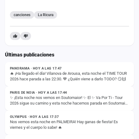
cuenta
canciones
La Ricura
Administración
Contacto
Últimas publicaciones
ESTADO
PANORAMA · HOY A LAS 17:47
🔥 ¡Ha llegado el día! Vilanova de Arousa, esta noche el TIME TOUR
2026 hace parada a las 22:30. 💙 ¿Quién viene a darlo TODO? 😏🙌
ESTADO
PARIS DE NOIA · HOY A LAS 17:44
✨ ¡Esta noche nos vemos en Soutomaior! ✨ El ✨ Va Por Ti - Tour
2026 sigue su camino y esta noche hacemos parada en Soutomaior
ESTADO
para vivir otra noche…
OLYMPUS · HOY A LAS 17:37
Nos vemos esta noche en PALMEIRA! Hay ganas de fiesta! Es
viernes y el cuerpo lo sabe! 🔥
ESTADO