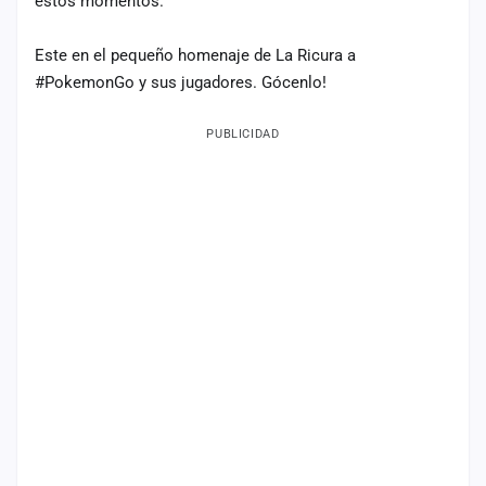
estos momentos.
Mapa
de
Este en el pequeño homenaje de La Ricura a
fiestas
‪#‎PokemonGo‬ y sus jugadores. Gócenlo!
Componentes
PUBLICIDAD
Fichajes
Agencias
Rankings
Vídeos
Anuncios
Iniciar
sesión
Crear