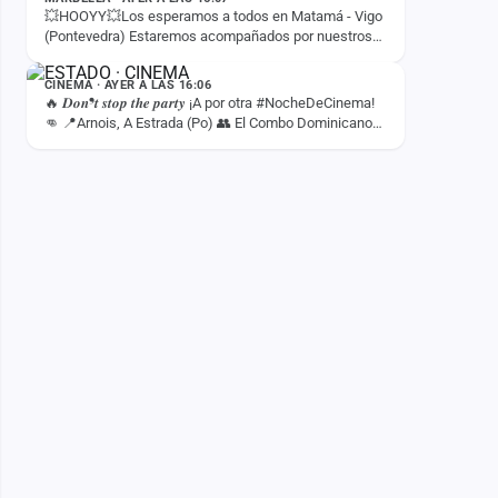
💥HOOYY💥Los esperamos a todos en Matamá - Vigo
(Pontevedra) Estaremos acompañados por nuestros
ESTADO
amigos de Disco Móvil A Gramola 🎶 💥 Tenemos la
llave 🗝…
CINEMA · AYER A LAS 16:06
🔥 𝑫𝒐𝒏❜𝒕 𝒔𝒕𝒐𝒑 𝒕𝒉𝒆 𝒑𝒂𝒓𝒕𝒚 ¡A por otra #NocheDeCinema!
👊 📍Arnois, A Estrada (Po) 👥 El Combo Dominicano
⏰ La fiesta empieza a las 22:30