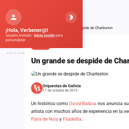
Orquestas
de Galicia
Inicio
Noticias
Un grande se despide de Charleston
¡Hola, Verbener@!
Usuario invitado ·
Inicia sesión
para
personalizar
NOTICIA
DESCUBRE
Un grande se despide de Cha
Inicio
Noticias
Orquestas de Galicia
Formaciones
17 de octubre de 2015
Fiestas
Un histórico como
David Balboa
nos anuncia su 
Mapa de fiestas
artista con muchos años de experiencia en la v
París de Noia
y
Filadelfia
.
Componentes