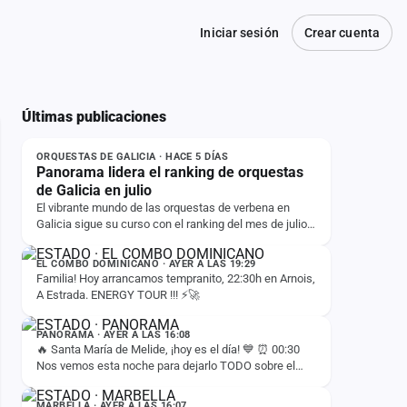
Iniciar sesión
Crear cuenta
Últimas publicaciones
NOTICIA
ORQUESTAS DE GALICIA · HACE 5 DÍAS
Panorama lidera el ranking de orquestas
de Galicia en julio
El vibrante mundo de las orquestas de verbena en
Galicia sigue su curso con el ranking del mes de julio,
ESTADO
donde Panorama se mantiene firme en la primera…
EL COMBO DOMINICANO · AYER A LAS 19:29
Familia! Hoy arrancamos tempranito, 22:30h en Arnois,
A Estrada. ENERGY TOUR !!! ⚡️🚀
ESTADO
PANORAMA · AYER A LAS 16:08
🔥 Santa María de Melide, ¡hoy es el día! 💙 ⏰ 00:30
Nos vemos esta noche para dejarlo TODO sobre el
ESTADO
escenario. 💙🙌
MARBELLA · AYER A LAS 16:07