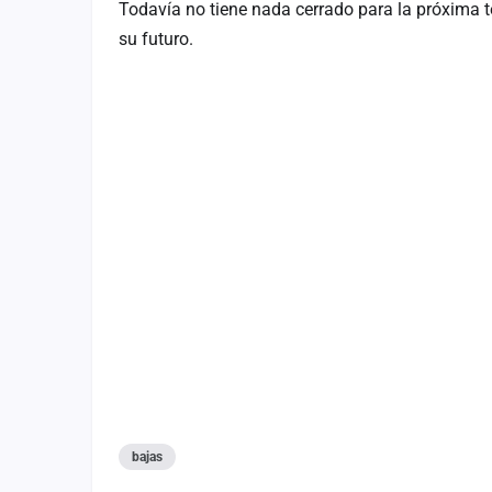
Todavía no tiene nada cerrado para la próxima
Fichajes
su futuro.
Agencias
Rankings
Vídeos
Anuncios
Iniciar sesión
Crear cuenta
Administración
Contacto
bajas