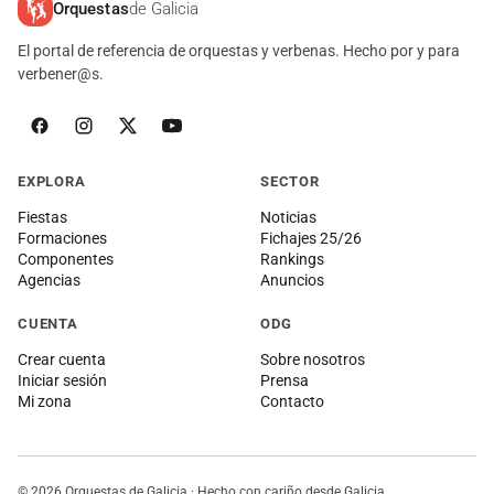
Orquestas
de Galicia
El portal de referencia de orquestas y verbenas. Hecho por y para
verbener@s.
EXPLORA
SECTOR
Fiestas
Noticias
Formaciones
Fichajes 25/26
Componentes
Rankings
Agencias
Anuncios
CUENTA
ODG
Crear cuenta
Sobre nosotros
Iniciar sesión
Prensa
Mi zona
Contacto
© 2026 Orquestas de Galicia · Hecho con cariño desde Galicia