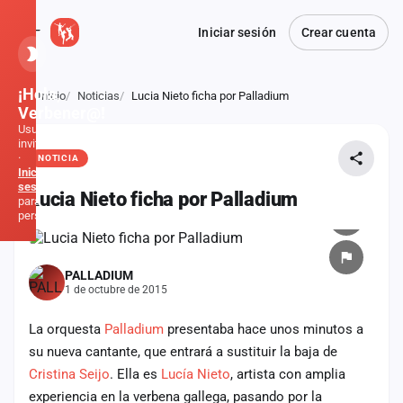
Iniciar sesión
Crear cuenta
¡Hola,
Inicio
Noticias
Lucia Nieto ficha por Palladium
Atrás
Verbener@!
Usuario
invitado
·
NOTICIA
Inicia
sesión
Lucia Nieto ficha por Palladium
para
personalizar
Inicio
PALLADIUM
1 de octubre de 2015
Noticias
La orquesta
Palladium
presentaba hace unos minutos a
Formaciones
su nueva cantante, que entrará a sustituir la baja de
Cristina Seijo
. Ella es
Lucía Nieto
, artista con amplia
Fiestas
experiencia en la verbena gallega, pasando por la