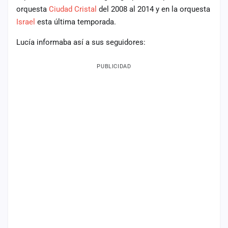
orquesta
Ciudad Cristal
del 2008 al 2014 y en la orquesta
Mapa
Israel
esta última temporada.
de
fiestas
Lucía informaba así a sus seguidores:
Componentes
PUBLICIDAD
Fichajes
Agencias
Rankings
Vídeos
Anuncios
Iniciar
sesión
Crear