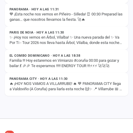
PANORAMA · HOY A LAS 11:31
💙 ¡Esta noche nos vemos en Piñeiro - Silleda! ⏰ 00:30 Preparad las
ganas… que nosotros llevamos la fiesta. 🚀🔥
ESTADO
PARIS DE NOIA · HOY A LAS 11:30
✨ ¡Hoy nos vemos en Árbol, Vilalba! ✨ Una nueva parada del ✨ Va
Por Ti - Tour 2026 nos lleva hasta Árbol, Vilalba, donde esta noche
ESTADO
compartiremos con vosotros…
EL COMBO DOMINICANO · HOY A LAS 18:38
Familia !!! Hoy estaremos en Vimianzo #coruña 00:00 para gozar y
bailar 💃 🎉🎉 Te esperamos !!!!! ENERGY TOUR !!!⚡️⚡️⚡️ 🚀🚀🚀
ESTADO
PANORAMA CITY · HOY A LAS 11:30
🔥 ¡HOY NOS VAMOS A VILLARRUBE! 🔥 💙 PANORAMA CITY llega
a Valdoviño (A Coruña) para liarla esta noche 🙌✨ 📍 Villarrube 📅 8
de agosto ⏰ 00:30H ¡Nos vemos esta…