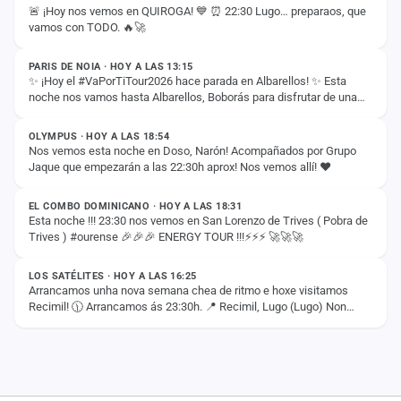
🚨 ¡Hoy nos vemos en QUIROGA! 💙 ⏰ 22:30 Lugo… preparaos, que
vamos con TODO. 🔥🚀
ESTADO
PARIS DE NOIA · HOY A LAS 13:15
✨ ¡Hoy el #VaPorTiTour2026 hace parada en Albarellos! ✨ Esta
noche nos vamos hasta Albarellos, Boborás para disfrutar de una
ESTADO
nueva jornada de música, fiesta y…
OLYMPUS · HOY A LAS 18:54
Nos vemos esta noche en Doso, Narón! Acompañados por Grupo
Jaque que empezarán a las 22:30h aprox! Nos vemos allí! ❤️
ESTADO
EL COMBO DOMINICANO · HOY A LAS 18:31
Esta noche !!! 23:30 nos vemos en San Lorenzo de Trives ( Pobra de
Trives ) #ourense 🎉🎉🎉 ENERGY TOUR !!!⚡️⚡️⚡️ 🚀🚀🚀
ESTADO
LOS SATÉLITES · HOY A LAS 16:25
Arrancamos unha nova semana chea de ritmo e hoxe visitamos
Recimil! 🕦 Arrancamos ás 23:30h. 📍 Recimil, Lugo (Lugo) Non
deixedes que volo conten, agardámosvos…