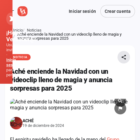
Iniciar sesión
Crear cuenta
Inicio
Noticias
¡Hola,
Aché enciende la Navidad con un videoclip lleno de magia y
Atrás
Verbener@!
anuncia sorpresas para 2025
Usuario
invitado
·
NOTICIA
Inicia
sesión
para
Aché enciende la Navidad con un
personalizar
videoclip lleno de magia y anuncia
sorpresas para 2025
Inicio
Noticias
ACHÉ
Formaciones
19 de diciembre de 2024
Fiestas
El espíritu navideño ha llegado de la mano del
Grupo