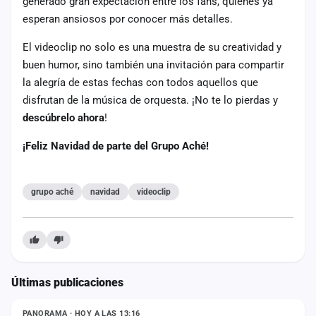
generado gran expectación entre los fans, quienes ya
esperan ansiosos por conocer más detalles.
El videoclip no solo es una muestra de su creatividad y
buen humor, sino también una invitación para compartir
la alegría de estas fechas con todos aquellos que
disfrutan de la música de orquesta. ¡No te lo pierdas y
descúbrelo ahora
!
¡Feliz Navidad de parte del Grupo Aché!
grupo aché
navidad
videoclip
Últimas publicaciones
ESTADO
PANORAMA · HOY A LAS 13:16