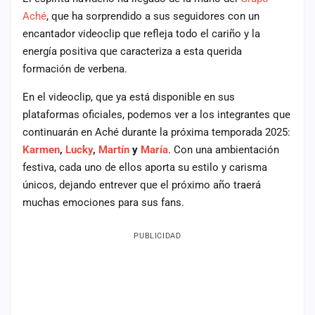
Aché
, que ha sorprendido a sus seguidores con un
Mapa
de
encantador videoclip que refleja todo el cariño y la
fiestas
energía positiva que caracteriza a esta querida
formación de verbena.
Componentes
En el videoclip, que ya está disponible en sus
Fichajes
plataformas oficiales, podemos ver a los integrantes que
continuarán en Aché durante la próxima temporada 2025:
Agencias
Karmen
,
Lucky
,
Martín
y
María
. Con una ambientación
festiva, cada uno de ellos aporta su estilo y carisma
Rankings
únicos, dejando entrever que el próximo año traerá
Vídeos
muchas emociones para sus fans.
Anuncios
PUBLICIDAD
Iniciar
sesión
Crear