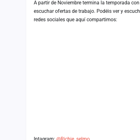
A partir de Noviembre termina la temporada con 
Fichajes
escuchar ofertas de trabajo.
Podéis ver y escuch
Agencias
redes sociales que aquí compartimos:
Rankings
Vídeos
Anuncios
Iniciar sesión
Crear cuenta
Administración
Contacto
Intagram:
@Richie_selmo