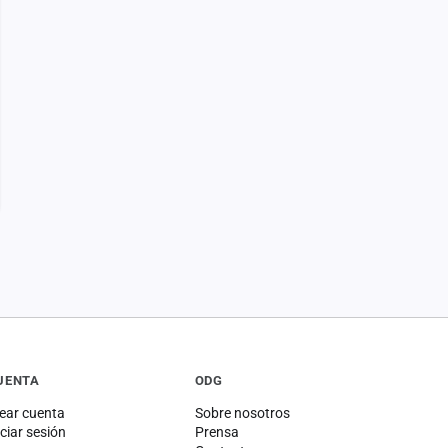
UENTA
ODG
ear cuenta
Sobre nosotros
iciar sesión
Prensa