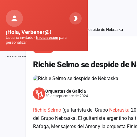
Orquestas
de Galicia
Inicio
Noticias
Richie Selmo se despide de Nebraska
¡Hola, Verbener@!
Usuario invitado ·
Inicia sesión
para
personalizar
NOTICIA
DESCUBRE
Richie Selmo se despide de 
Inicio
Noticias
Orquestas de Galicia
Formaciones
30 de septiembre de 2024
Fiestas
Richie Selmo
(guitarrista del Grupo
Nebraska
202
Mapa de fiestas
del Grupo Nebraska. E
l guitarrista argentino h
Ráfaga, Mensajeros del Amor y la orquesta Finist
Componentes