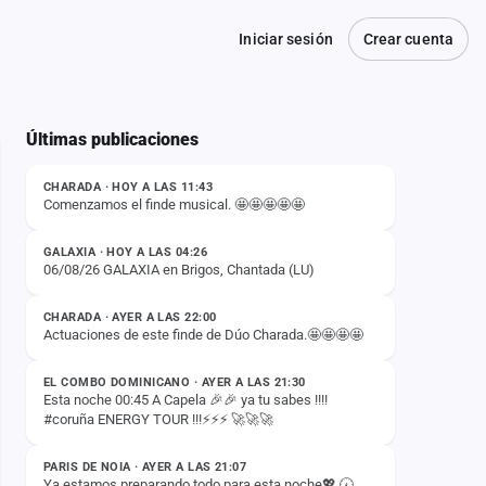
Iniciar sesión
Crear cuenta
Últimas publicaciones
ESTADO
CHARADA · HOY A LAS 11:43
Comenzamos el finde musical. 🤩🤩🤩🤩🤩
ESTADO
GALAXIA · HOY A LAS 04:26
06/08/26 GALAXIA en Brigos, Chantada (LU)
ESTADO
CHARADA · AYER A LAS 22:00
Actuaciones de este finde de Dúo Charada.🤩🤩🤩🤩
ESTADO
EL COMBO DOMINICANO · AYER A LAS 21:30
Esta noche 00:45 A Capela 🎉🎉 ya tu sabes !!!!
#coruña ENERGY TOUR !!!⚡️⚡️⚡️ 🚀🚀🚀
ESTADO
PARIS DE NOIA · AYER A LAS 21:07
Ya estamos preparando todo para esta noche💖 🕢