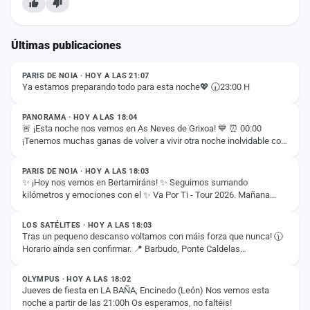
Últimas publicaciones
ESTADO
PARIS DE NOIA · HOY A LAS 21:07
Ya estamos preparando todo para esta noche💖 🕢23:00 H
ESTADO
PANORAMA · HOY A LAS 18:04
🚨 ¡Esta noche nos vemos en As Neves de Grixoa! 💙 ⏰ 00:00
¡Tenemos muchas ganas de volver a vivir otra noche inolvidable con
ESTADO
vosotros! 🚀✨
PARIS DE NOIA · HOY A LAS 18:03
✨ ¡Hoy nos vemos en Bertamiráns! ✨ Seguimos sumando
kilómetros y emociones con el ✨ Va Por Ti - Tour 2026. Mañana
ESTADO
llega el momento de disfrutar juntos de un…
LOS SATÉLITES · HOY A LAS 18:03
Tras un pequeno descanso voltamos con máis forza que nunca! 🕦
Horario aínda sen confirmar. 📍 Barbudo, Ponte Caldelas
ESTADO
(Pontevedra) Non quedes na casa e ven…
OLYMPUS · HOY A LAS 18:02
Jueves de fiesta en LA BAÑA, Encinedo (León) Nos vemos esta
noche a partir de las 21:00h Os esperamos, no faltéis!