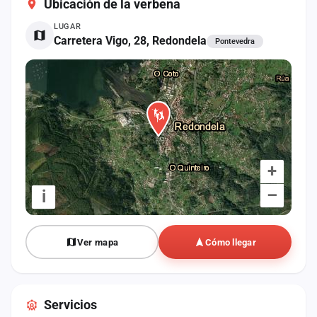
Ubicación de la verbena
cuenta
LUGAR
Administración
Carretera Vigo, 28, Redondela
Pontevedra
Contacto
+
–
i
Ver mapa
Cómo llegar
Servicios