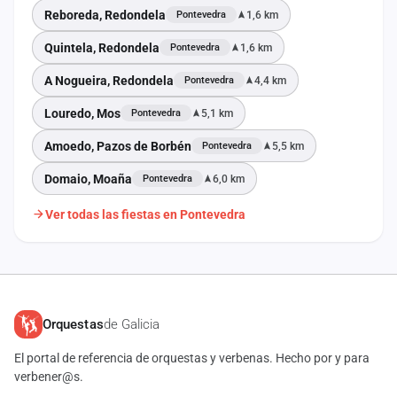
Reboreda, Redondela
1,6 km
Pontevedra
Quintela, Redondela
1,6 km
Pontevedra
A Nogueira, Redondela
4,4 km
Pontevedra
Louredo, Mos
5,1 km
Pontevedra
Amoedo, Pazos de Borbén
5,5 km
Pontevedra
Domaio, Moaña
6,0 km
Pontevedra
Ver todas las fiestas en Pontevedra
Orquestas
de Galicia
El portal de referencia de orquestas y verbenas. Hecho por y para
verbener@s.