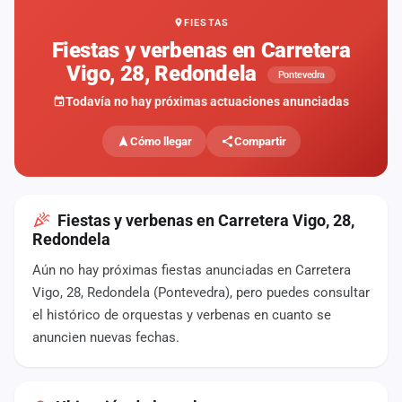
FIESTAS
Mapa
de
Fiestas y verbenas en Carretera
fiestas
Vigo, 28, Redondela
Pontevedra
Componentes
Todavía no hay próximas actuaciones anunciadas
Fichajes
Cómo llegar
Compartir
Agencias
Rankings
Fiestas y verbenas en Carretera Vigo, 28,
Redondela
Vídeos
Aún no hay próximas fiestas anunciadas en Carretera
Vigo, 28, Redondela (Pontevedra), pero puedes consultar
Anuncios
el histórico de orquestas y verbenas en cuanto se
anuncien nuevas fechas.
Iniciar
sesión
Crear