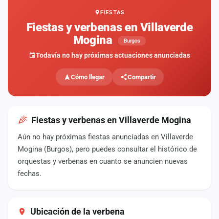
FIESTAS
Mapa
de
Fiestas y verbenas en Villaverde
fiestas
Mogina
Burgos
Componentes
Todavía no hay próximas actuaciones anunciadas
Fichajes
Cómo llegar
Compartir
Agencias
Rankings
Fiestas y verbenas en Villaverde Mogina
Aún no hay próximas fiestas anunciadas en Villaverde
Vídeos
Mogina (Burgos), pero puedes consultar el histórico de
orquestas y verbenas en cuanto se anuncien nuevas
Anuncios
fechas.
Iniciar
sesión
Ubicación de la verbena
Crear