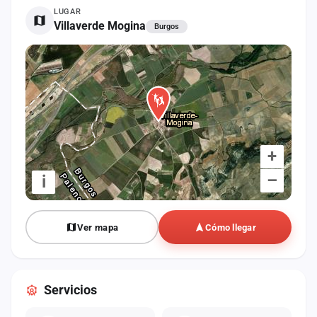
cuenta
LUGAR
Villaverde Mogina
Burgos
Administración
Contacto
+
–
i
Ver mapa
Cómo llegar
Servicios