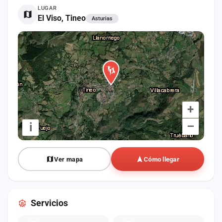
cuenta
LUGAR
El Viso, Tineo
Asturias
Administración
Contacto
+
–
i
Ver mapa
Cómo llegar
Servicios