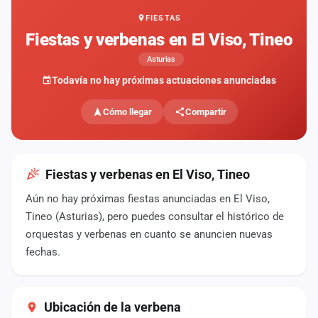
FIESTAS
Mapa
de
Fiestas y verbenas en El Viso, Tineo
fiestas
Asturias
Componentes
Todavía no hay próximas actuaciones anunciadas
Fichajes
Cómo llegar
Compartir
Agencias
Rankings
Fiestas y verbenas en El Viso, Tineo
Aún no hay próximas fiestas anunciadas en El Viso,
Vídeos
Tineo (Asturias), pero puedes consultar el histórico de
orquestas y verbenas en cuanto se anuncien nuevas
Anuncios
fechas.
Iniciar
sesión
Ubicación de la verbena
Crear