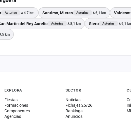
elguera
o
Santirso, Mieres
Valdesot
4,7 km
6,1 km
Asturias
Asturias
San Martín del Rey Aurelio
Siero
8,1 km
9,1 k
Asturias
Asturias
9,5 km
EXPLORA
SECTOR
C
Fiestas
Noticias
Cr
Formaciones
Fichajes 25/26
In
Componentes
Rankings
Mi
Agencias
Anuncios