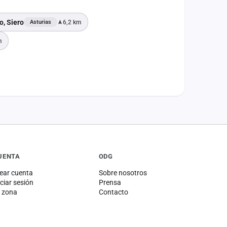
o, Siero
6,2 km
Asturias
m
UENTA
ODG
ear cuenta
Sobre nosotros
iciar sesión
Prensa
 zona
Contacto