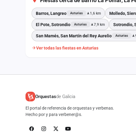
Fiestas cerca de Barrio La Pomar, La F
Barros, Langreo
Molledo, Sier
1,6 km
Asturias
El Pote, Sotrondio
Sotrondio, 
7,9 km
Asturias
San Mamés, San Martín del Rey Aurelio
Asturias
Ver todas las fiestas en Asturias
Orquestas
de Galicia
El portal de referencia de orquestas y verbenas.
Hecho por y para verbener@s.