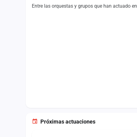
Fichajes
Entre las orquestas y grupos que han actuado en
Agencias
Rankings
Vídeos
Anuncios
Iniciar sesión
Crear cuenta
Administración
Contacto
Próximas actuaciones