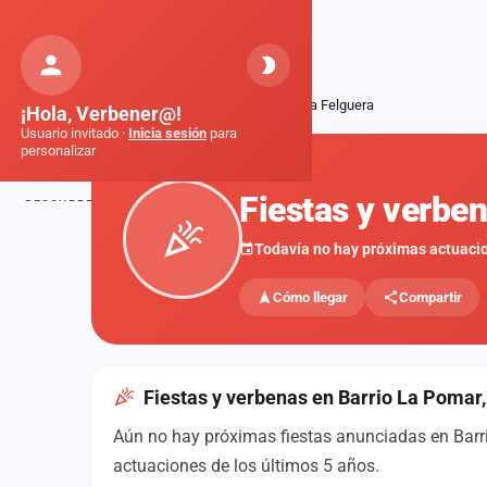
Orquestas
de Galicia
Inicio
Fiestas
Barrio La Pomar, La Felguera
¡Hola, Verbener@!
Usuario invitado ·
Inicia sesión
para
personalizar
FIESTAS
Fiestas y verbe
DESCUBRE
Inicio
Todavía no hay próximas actuaci
Noticias
Cómo llegar
Compartir
Formaciones
Fiestas
Fiestas y verbenas en Barrio La Pomar,
Mapa de fiestas
Aún no hay próximas fiestas anunciadas en Barrio
Componentes
actuaciones de los últimos 5 años.