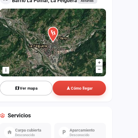
Barrio La Pomar, La Felguera
Asturias
+
–
i
Ver mapa
Cómo llegar
Servicios
Carpa cubierta
Aparcamiento
Desconocido
Desconocido