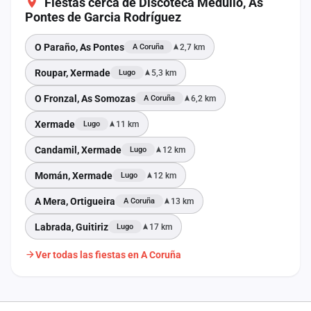
Fiestas cerca de Discoteca Medulio, As
Pontes de Garcia Rodríguez
O Paraño, As Pontes
2,7 km
A Coruña
Roupar, Xermade
5,3 km
Lugo
O Fronzal, As Somozas
6,2 km
A Coruña
Xermade
11 km
Lugo
Candamil, Xermade
12 km
Lugo
Momán, Xermade
12 km
Lugo
A Mera, Ortigueira
13 km
A Coruña
Labrada, Guitiriz
17 km
Lugo
Ver todas las fiestas en A Coruña