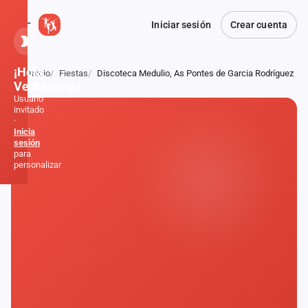
Iniciar sesión
Crear cuenta
¡Hola,
Inicio
Fiestas
Discoteca Medulio, As Pontes de Garcia Rodríguez
Atrás
Verbener@!
Usuario
invitado
·
Inicia
sesión
para
personalizar
Inicio
Noticias
Formaciones
Fiestas