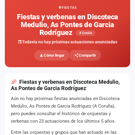
FIESTAS
Mapa
de
Fiestas y verbenas en Discoteca
fiestas
Medulio, As Pontes de Garcia
Rodríguez
Componentes
A Coruña
Todavía no hay próximas actuaciones anunciadas
Fichajes
Cómo llegar
Compartir
Agencias
Rankings
Fiestas y verbenas en Discoteca Medulio,
Vídeos
As Pontes de Garcia Rodríguez
Aún no hay próximas fiestas anunciadas en Discoteca
Anuncios
Medulio, As Pontes de Garcia Rodríguez (A Coruña),
pero puedes consultar el histórico de orquestas y
Iniciar
verbenas con 23 actuaciones de los últimos 5 años.
sesión
Entre las orquestas y grupos que han actuado en las
Crear