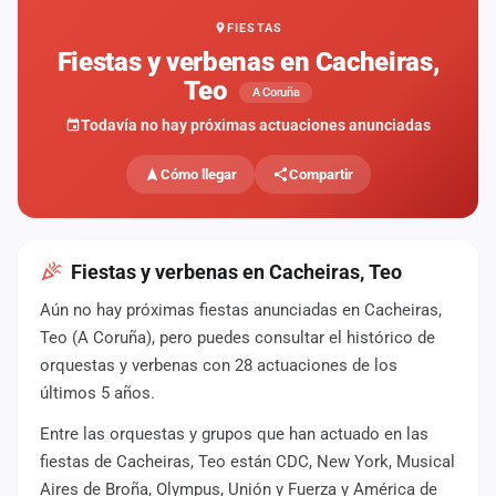
FIESTAS
Mapa
de
Fiestas y verbenas en Cacheiras,
fiestas
Teo
A Coruña
Componentes
Todavía no hay próximas actuaciones anunciadas
Fichajes
Cómo llegar
Compartir
Agencias
Rankings
Fiestas y verbenas en Cacheiras, Teo
Aún no hay próximas fiestas anunciadas en Cacheiras,
Vídeos
Teo (A Coruña), pero puedes consultar el histórico de
orquestas y verbenas con 28 actuaciones de los
Anuncios
últimos 5 años.
Entre las orquestas y grupos que han actuado en las
Iniciar
sesión
fiestas de Cacheiras, Teo están CDC, New York, Musical
Aires de Broña, Olympus, Unión y Fuerza y América de
Crear