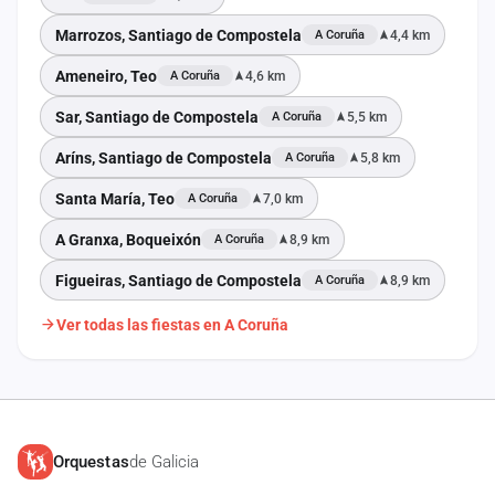
Marrozos, Santiago de Compostela
4,4 km
A Coruña
Ameneiro, Teo
4,6 km
A Coruña
Sar, Santiago de Compostela
5,5 km
A Coruña
Aríns, Santiago de Compostela
5,8 km
A Coruña
Santa María, Teo
7,0 km
A Coruña
A Granxa, Boqueixón
8,9 km
A Coruña
Figueiras, Santiago de Compostela
8,9 km
A Coruña
Ver todas las fiestas en A Coruña
Orquestas
de Galicia