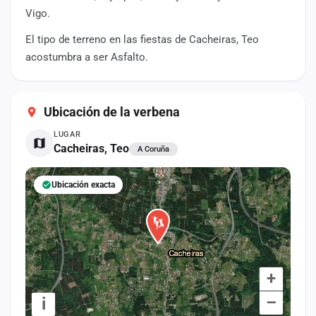
cuenta
Vigo.
El tipo de terreno en las fiestas de Cacheiras, Teo
Administración
acostumbra a ser Asfalto.
Contacto
Ubicación de la verbena
LUGAR
Cacheiras, Teo
A Coruña
Ubicación exacta
+
–
i