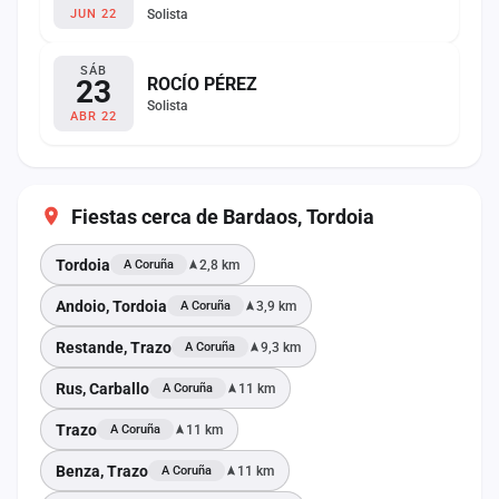
Solista
JUN 22
SÁB
23
ROCÍO PÉREZ
Solista
ABR 22
Fiestas cerca de Bardaos, Tordoia
Tordoia
2,8 km
A Coruña
Andoio, Tordoia
3,9 km
A Coruña
Restande, Trazo
9,3 km
A Coruña
Rus, Carballo
11 km
A Coruña
Trazo
11 km
A Coruña
Benza, Trazo
11 km
A Coruña