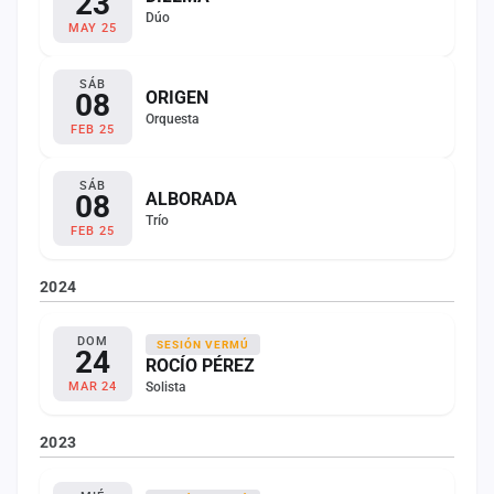
23
Dúo
MAY 25
SÁB
08
ORIGEN
Orquesta
FEB 25
SÁB
08
ALBORADA
Trío
FEB 25
2024
DOM
SESIÓN VERMÚ
24
ROCÍO PÉREZ
Solista
MAR 24
2023