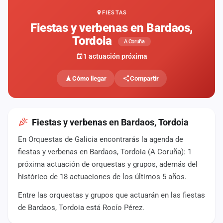
FIESTAS
Mapa
de
Fiestas y verbenas en Bardaos,
fiestas
Tordoia
A Coruña
Componentes
1 actuación próxima
Fichajes
Cómo llegar
Compartir
Agencias
Rankings
Fiestas y verbenas en Bardaos, Tordoia
En Orquestas de Galicia encontrarás la agenda de
Vídeos
fiestas y verbenas en Bardaos, Tordoia (A Coruña): 1
próxima actuación de orquestas y grupos, además del
Anuncios
histórico de 18 actuaciones de los últimos 5 años.
Entre las orquestas y grupos que actuarán en las fiestas
Iniciar
sesión
de Bardaos, Tordoia está Rocío Pérez.
Crear