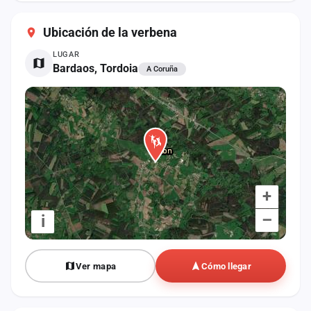
cuenta
Ubicación de la verbena
Administración
LUGAR
Bardaos, Tordoia
A Coruña
Contacto
+
–
i
Ver mapa
Cómo llegar