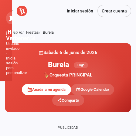
Iniciar sesión
Crear cuenta
¡Hola,
Inicio
Fiestas
Burela
Atrás
Verbener@!
Usuario
invitado
Sábado 6 de junio de 2026
·
Inicia
Burela
sesión
Lugo
para
personalizar
Orquesta PRINCIPAL
Añadir a mi agenda
Google Calendar
Inicio
Compartir
Noticias
Formaciones
PUBLICIDAD
Fiestas