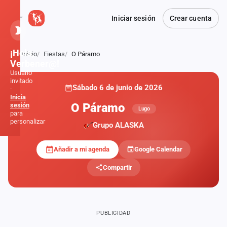
Iniciar sesión
Crear cuenta
¡Hola,
Inicio
Fiestas
O Páramo
Atrás
Verbener@!
Usuario
invitado
Sábado 6 de junio de 2026
·
Inicia
O Páramo
sesión
Lugo
para
personalizar
Grupo ALASKA
Añadir a mi agenda
Google Calendar
Inicio
Compartir
Noticias
Formaciones
PUBLICIDAD
Fiestas