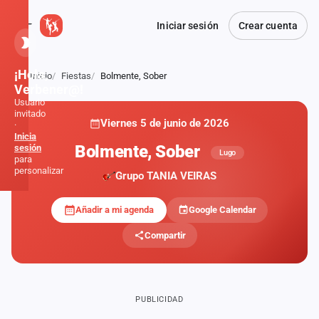
Iniciar sesión
Crear cuenta
¡Hola,
Inicio
Fiestas
Bolmente, Sober
Atrás
Verbener@!
Usuario
invitado
Viernes 5 de junio de 2026
·
Inicia
Bolmente, Sober
sesión
Lugo
para
personalizar
Grupo TANIA VEIRAS
Añadir a mi agenda
Google Calendar
Inicio
Compartir
Noticias
Formaciones
PUBLICIDAD
Fiestas