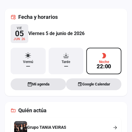
cuenta
Fecha
y horarios
Administración
VIE
Contacto
05
Viernes 5 de junio de 2026
JUN 26
Vermú
Tarde
Noche
—
—
22:00
Mi agenda
Google Calendar
Quién actúa
Grupo TANIA VEIRAS