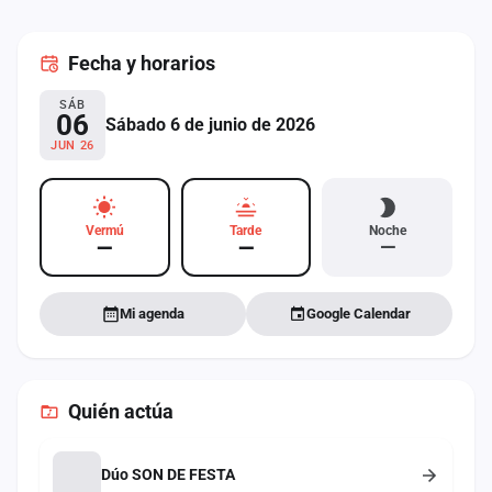
cuenta
Fecha
y horarios
Administración
SÁB
Contacto
06
Sábado 6 de junio de 2026
JUN 26
Vermú
Tarde
Noche
—
—
—
Mi agenda
Google Calendar
Quién actúa
Dúo SON DE FESTA