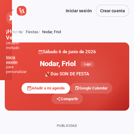
Iniciar sesión
Crear cuenta
¡Hola,
Inicio
Fiestas
Nodar, Friol
Atrás
Verbener@!
Usuario
invitado
Sábado 6 de junio de 2026
·
Inicia
Nodar, Friol
sesión
Lugo
para
personalizar
Dúo SON DE FESTA
Añadir a mi agenda
Google Calendar
Inicio
Compartir
Noticias
Formaciones
PUBLICIDAD
Fiestas