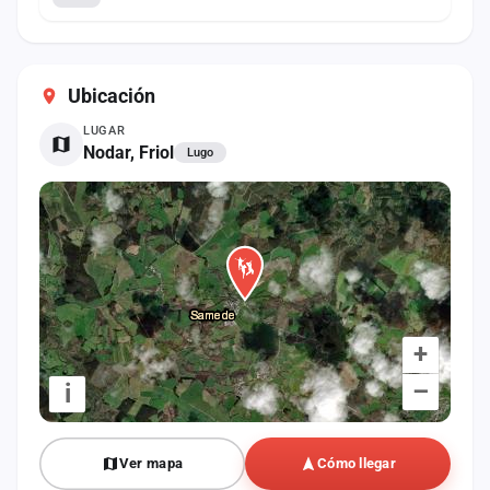
Ubicación
LUGAR
Nodar, Friol
Lugo
+
–
i
Ver mapa
Cómo llegar